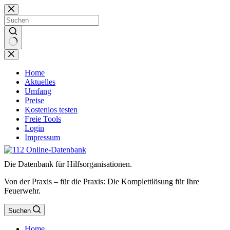
Zum
Inhalt
springen
Keine
Ergebnisse
Home
Aktuelles
Umfang
Preise
Kostenlos testen
Freie Tools
Login
Impressum
Die Datenbank für Hilfsorganisationen.
Von der Praxis – für die Praxis: Die Komplettlösung für Ihre
Feuerwehr.
Suchen
Home