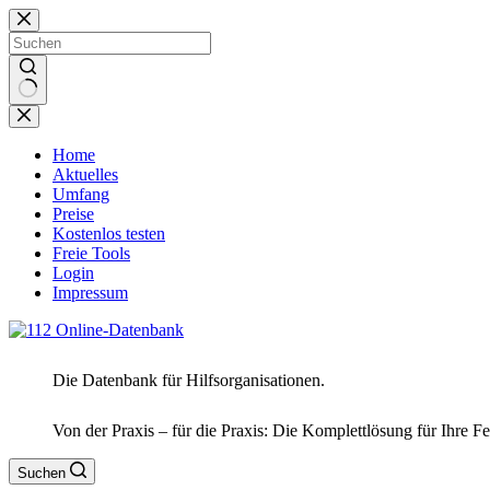
Zum
Inhalt
springen
Keine
Ergebnisse
Home
Aktuelles
Umfang
Preise
Kostenlos testen
Freie Tools
Login
Impressum
Die Datenbank für Hilfsorganisationen.
Von der Praxis – für die Praxis: Die Komplettlösung für Ihre F
Suchen