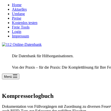
Home
Aktuelles
Umfang
Preise
Kostenlos testen
Freie Tools
Login
Impressum
Die Datenbank für Hilfsorganisationen.
Von der Praxis – für die Praxis: Die Komplettlösung für Ihre F
Menü
Kompressorlogbuch
Dokumentation von Füllvorgängen mit Zuordnung zu diversen Feuerw
auch RFID-Tags zur Erfassung der gefüllten Flaschen.