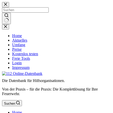
Zum
Inhalt
springen
Keine
Ergebnisse
Home
Aktuelles
Umfang
Preise
Kostenlos testen
Freie Tools
Login
Impressum
Die Datenbank für Hilfsorganisationen.
Von der Praxis – für die Praxis: Die Komplettlösung für Ihre
Feuerwehr.
Suchen
Home