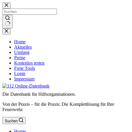
Zum
Inhalt
springen
Keine
Ergebnisse
Home
Aktuelles
Umfang
Preise
Kostenlos testen
Freie Tools
Login
Impressum
Die Datenbank für Hilfsorganisationen.
Von der Praxis – für die Praxis: Die Komplettlösung für Ihre
Feuerwehr.
Suchen
Home