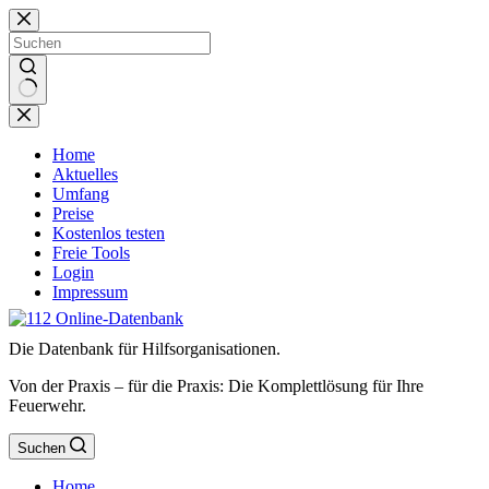
Zum
Inhalt
springen
Keine
Ergebnisse
Home
Aktuelles
Umfang
Preise
Kostenlos testen
Freie Tools
Login
Impressum
Die Datenbank für Hilfsorganisationen.
Von der Praxis – für die Praxis: Die Komplettlösung für Ihre
Feuerwehr.
Suchen
Home