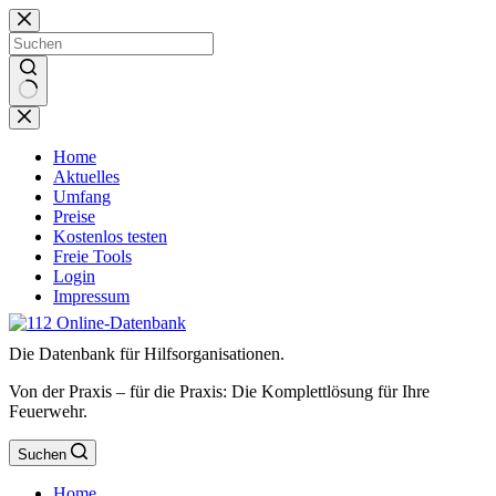
Zum
Inhalt
springen
Keine
Ergebnisse
Home
Aktuelles
Umfang
Preise
Kostenlos testen
Freie Tools
Login
Impressum
Die Datenbank für Hilfsorganisationen.
Von der Praxis – für die Praxis: Die Komplettlösung für Ihre
Feuerwehr.
Suchen
Home