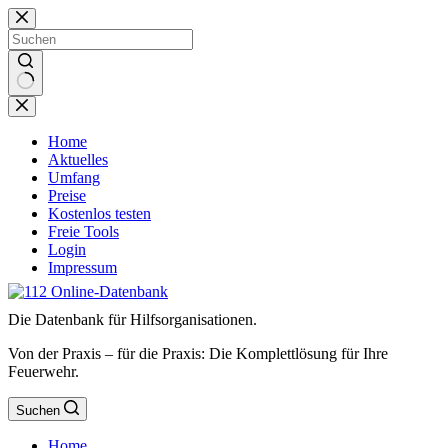
Zum
Inhalt
springen
Keine
Ergebnisse
Home
Aktuelles
Umfang
Preise
Kostenlos testen
Freie Tools
Login
Impressum
Die Datenbank für Hilfsorganisationen.
Von der Praxis – für die Praxis: Die Komplettlösung für Ihre
Feuerwehr.
Suchen
Home